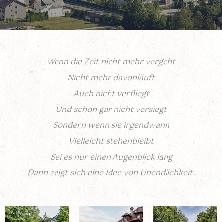
Sport & Kultur
Seminare
Service & Info
Speisekammer-Shop
Wenn die Zeit nicht mehr vergeht
Nicht mehr davonläuft
Auch nicht verfliegt
Und schon gar nicht versiegt
Sondern wenn sie irgendwann
Vielleicht stehenbleibt
Sei es nur einen Augenblick lang
Dann zeigt sich eine Idee von Unendlichkeit.