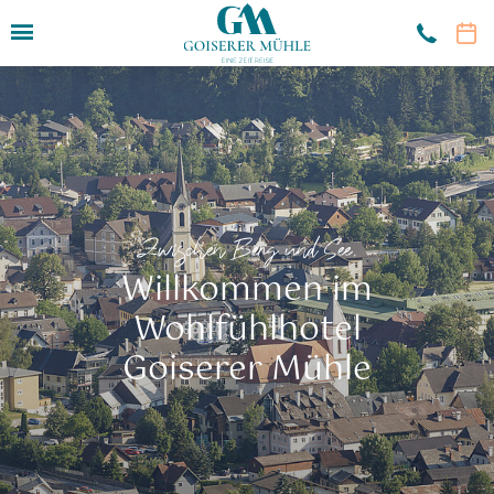
Hotel
Das Hotel
Der Gastgeber
Zeitreise
Zwischen Berg und See.
Hygiene
Willkommen im
Wellnessbereich
Wohlfühlhotel
Lage
Impressionen
Goiserer Mühle
Zimmer & Angebote
Restaurant