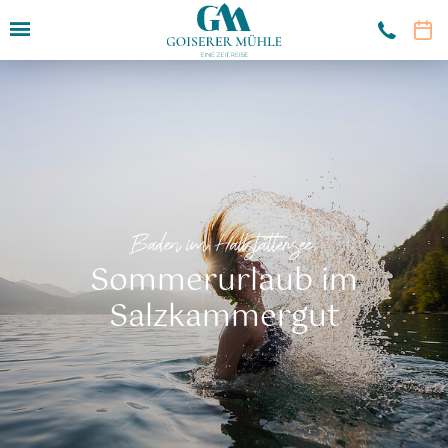
Hotel
Zimmer & Angebote
Restaurant
Sport & Kultur
Baden im Hallstättersee.
Wandern
Sommerurlaub im
Biken
Salzkammergut
Fischen
Im Wasser
Golf
Salzkammergut
Bad Goisern