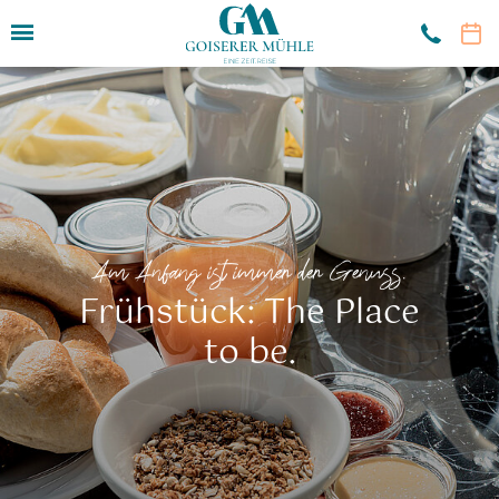
Hotel
Zimmer & Angebote
Restaurant
Nachhaltig & regional
Am Anfang ist immer der Genuss.
Frühstück
Frühstück: The Place
Dinner
to be.
À la carte
Wein & Getränke
Tischreservierung
Speisekammer