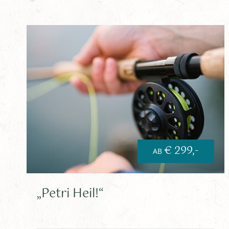
€ 299,-
AB
„Petri Heil!“