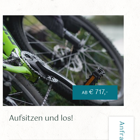
€ 717,-
AB
Aufsitzen und los!