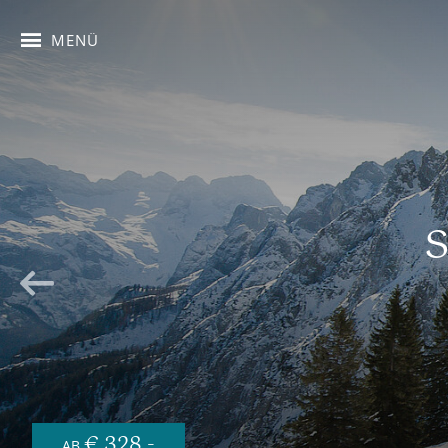
MENÜ
S
€ 328,-
AB