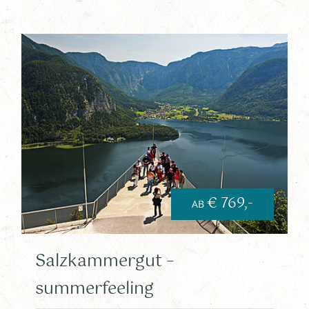
€ 769,-
AB
Salzkammergut –
summerfeeling