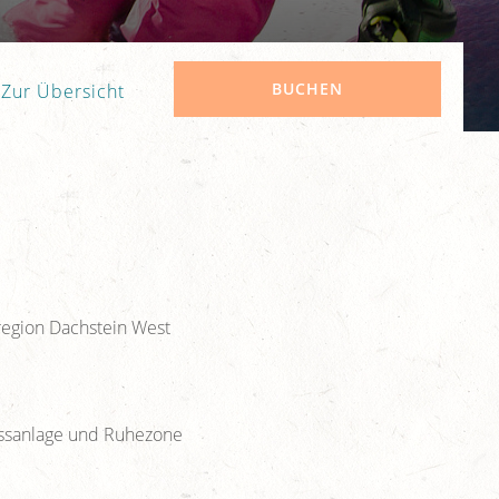
BUCHEN
Zur Übersicht
iregion Dachstein West
essanlage und Ruhezone