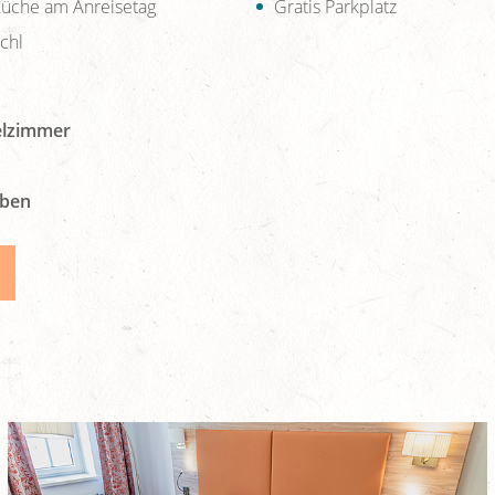
üche am Anreisetag
Gratis Parkplatz
chl
elzimmer
eben