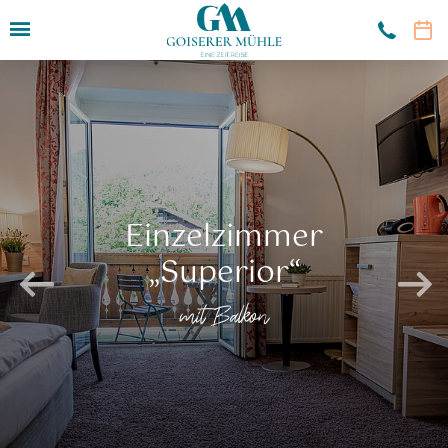
Hotel
Zimmer & Angebote
Zimmer
Preise
Einzelzimmer
Gutscheine
„Superior“
Angebote
Inklusivleistungen
mit Balkon
Restaurant
Sport & Kultur
Seminare