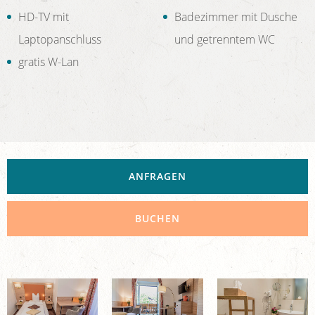
HD-TV mit
Badezimmer mit Dusche
Laptopanschluss
und getrenntem WC
gratis W-Lan
ANFRAGEN
BUCHEN