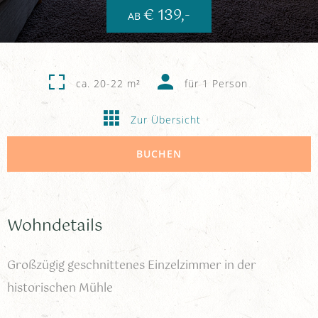
Service & Info
€ 139,-
AB
Speisekammer-Shop
ca. 20-22 m²
für 1 Person
Zur Übersicht
BUCHEN
Wohndetails
Großzügig geschnittenes Einzelzimmer in der
historischen Mühle