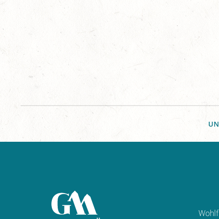
UN
Wohlf