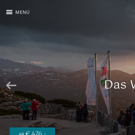
MENÜ
Das W
€ 476,-
AB