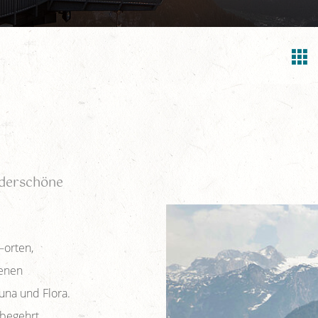
nderschöne
orten,
benen
una und Flora.
 begehrt