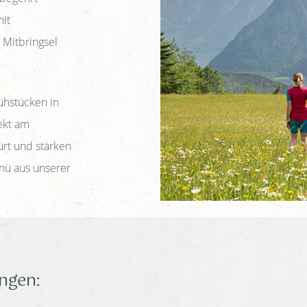
mit
 Mitbringsel
ühstücken in
ekt am
rt und stärken
nü aus unserer
ngen: