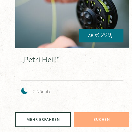
€ 299,-
AB
„Petri Heil!“
2 Nächte
MEHR ERFAHREN
BUCHEN