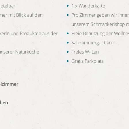
Hotelbar
1 x Wanderkarte
er mit Blick auf den
Pro Zimmer geben wir Ihne
unserem Schmankerlshop m
erln und Produkten aus der
Freie Benützung der Wellne
Salzkammergut Card
unserer Naturküche
Freies W- Lan
Gratis Parkplatz
elzimmer
eben