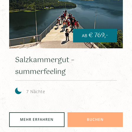
€ 769,-
AB
Salzkammergut –
summerfeeling
7 Nächte
MEHR ERFAHREN
BUCHEN