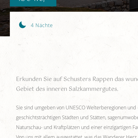
4 Nächte
Erkunden Sie auf Schusters Rappen das wu
Gebiet des inneren Salzkammergutes.
Sie sind umgeben von UNESCO Welterberegionen und –
geschichtsträchtigen Städten und Stätten, sagenumwo
Naturschau- und Kraftplätzen und einer einzigartigen Fa
Von uns mit allem ausgestattet, was das Wanderer Herz