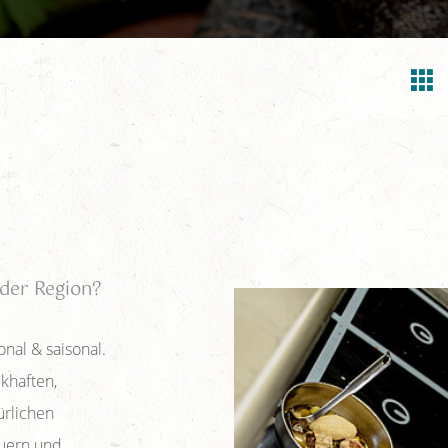
der Region?
onal & saisonal.
khaften,
ürlichen
uern und