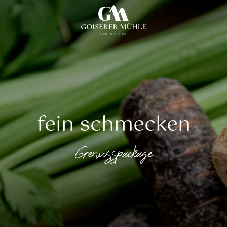
fein schmecken
Genusspackage