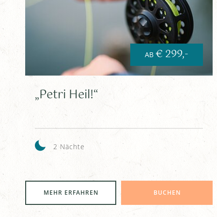
€ 299,-
AB
„Petri Heil!“
2 Nächte
MEHR ERFAHREN
BUCHEN