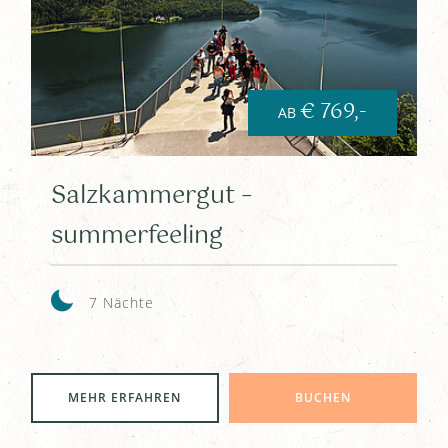
€ 769,-
AB
Salzkammergut –
summerfeeling
7 Nächte
MEHR ERFAHREN
BUCHEN