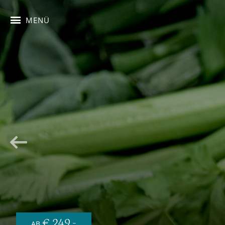
MENÜ
€ 249,-
AB