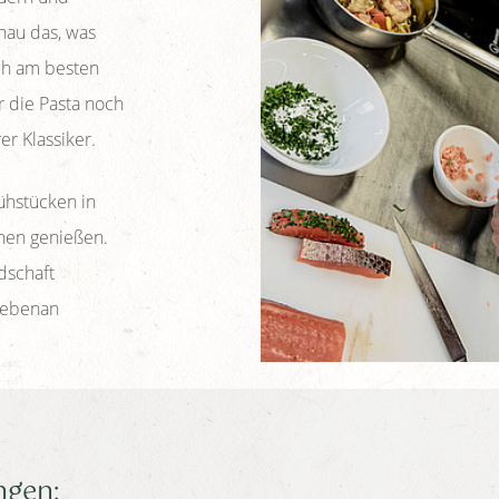
nau das, was
uch am besten
 die Pasta noch
er Klassiker.
ühstücken in
nen genießen.
dschaft
nebenan
ngen: